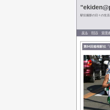
"ekiden@p
駅伝撮影の日々の生活
戻る
RSS
管理
第84回箱根駅伝