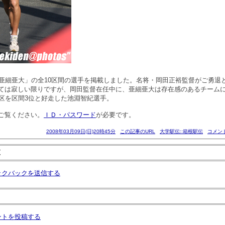
「亜細亜大」の全10区間の選手を掲載しました。名将・岡田正裕監督がご勇退
ては寂しい限りですが、岡田監督在任中に、亜細亜大は存在感のあるチーム
4区を区間3位と好走した池淵智紀選手。
ご覧ください。
ＩＤ・パスワード
が必要です。
2008年03月09日(日)20時45分
この記事のURL
大学駅伝::箱根駅伝
コメント
覧
ックバックを送信する
ントを投稿する